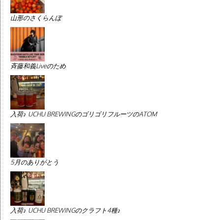
山形のさくらんぼ
斉藤和義Liveのため
入荷♪ UCHU BREWINGのゴリゴリフルーツのATOM
5月のありがとう
入荷♪ UCHU BREWINGのクラフト4種♪