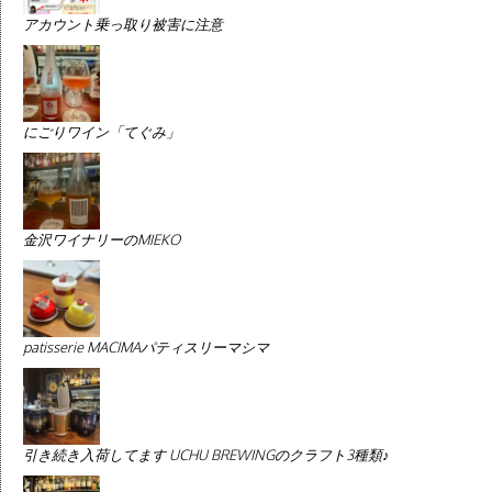
アカウント乗っ取り被害に注意
にごりワイン「てぐみ」
金沢ワイナリーのMIEKO
patisserie MACIMAパティスリーマシマ
引き続き入荷してます UCHU BREWINGのクラフト3種類♪