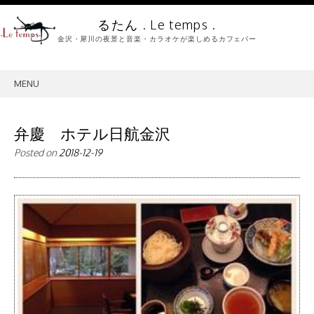
るたん . Le temps .
金沢・犀川の夜景と音楽・カラオケが楽しめるカフェバー
MENU
SKIP
TO
CONTENT
弁慶 ホテル日航金沢
Posted on
2018-12-19