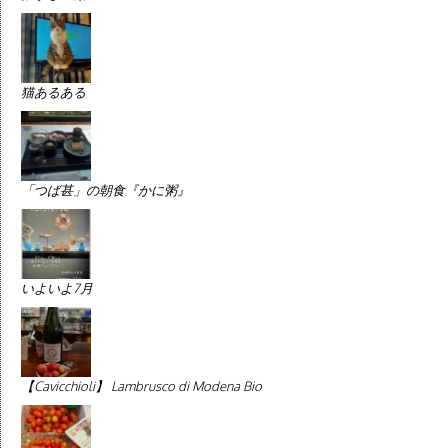
猫あるある
「つば甚」の朝食『かに粥』
いよいよ7月
【Cavicchioli】 Lambrusco di Modena Bio