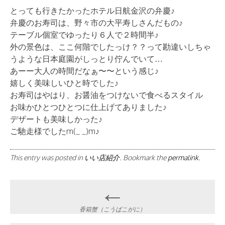
とっても行きたかったホテル日航金沢の弁慶♪
弁慶のお寿司は、野々市の大平寿しさんだもの♪
テーブル個室でゆったり６人で２時間半♪
外の景色は、ここ何階でしたっけ？？って勘違いしちゃ
うような日本庭園がしっとり佇んでいて…
あーー大人の時間だなぁ〜〜という感じ♪
嬉しく美味しいひと時でした♪
お寿司はやはり、お醤油をつけないで食べるスタイル
お味かひとつひとつに仕上げてありました♪
デザートも美味しかった♪
ご馳走様でしたm(_ _)m♪
This entry was posted in
いい店紹介
. Bookmark the
permalink
.
Post
←
navigation
香箱蟹（こうばこがに）