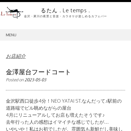
るたん . Le temps .
金沢・犀川の夜景と音楽・カラオケが楽しめるカフェバー
MENU
SKIP
TO
CONTENT
お店紹介
金澤屋台フードコート
Posted on
2023-05-03
金沢駅西口徒歩4分！NEO YATAI ST.なんだって♪駅前の
道路端でビル眺めながらの屋台
4月にリニューアルしてお店も増えたそうです♪
去年行った人の感想はイマイチな感じでしたが…
いやいや！私はお初でしたが、雰囲気も新鮮だし美味し