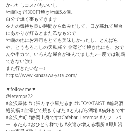
かったしコスパもいいし
牡蠣1kgで1300円焼き牡蠣5.6個。
自分で焼く事もできます
夕方の気持ち良い時間から飲みだして、日が暮れて屋台
にあかりが灯るとまた乙なもので
牡蠣の他にお寿司もとても美味しかったし、とんばら
や、とうもろこしの天麩羅？ 金澤どて焼き他にも、おで
んや串カツ、いろんな屋台が並んでました♪一度では制覇
できない(笑)
また行きたいなー♪
https://www.kanazawa-yatai.com/
▼follow me▼
@letemps22
#金沢屋体 #出張カキ小屋だるま #NEOYATAIST. #輪島酒
処笑福 #金澤どて焼きくぼた #とんばら酒場 #猫好きです
#金沢片町 #静岡出身です#Cafebar_Letemps #カフェバ
ー_るたん #おひとり様でも #友達が増える場所 #犀川沿