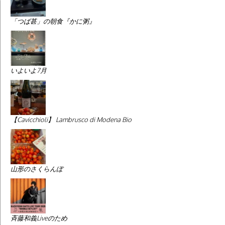
「つば甚」の朝食『かに粥』
いよいよ7月
【Cavicchioli】 Lambrusco di Modena Bio
山形のさくらんぼ
斉藤和義Liveのため