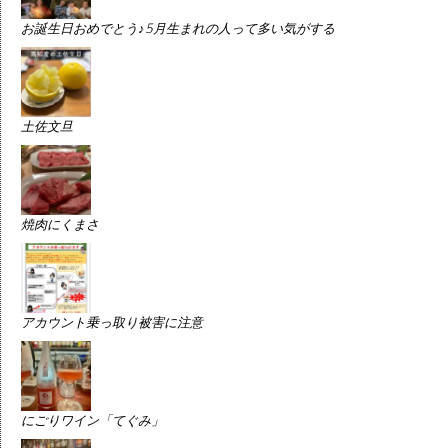
お誕生日おめでとう♪5月生まれの人って多い気がする
土佐文旦
焼肉にくまさ
アカウント乗っ取り被害に注意
にごりワイン「てぐみ」