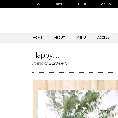
HOME
ABOUT
MENU
ACCESS
SKIP
HOME
ABOUT
MENU
ACCESS
TO
CONTENT
Happy…
Posted on
2020-04-15