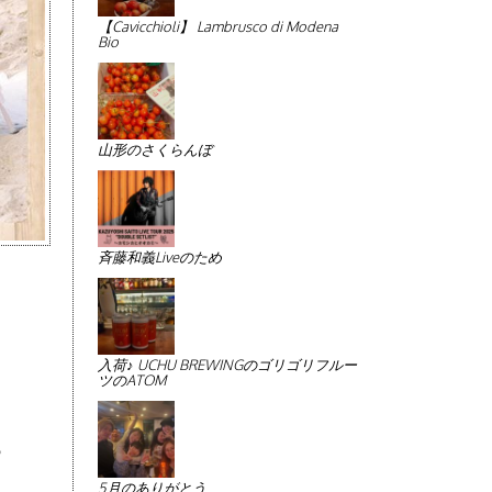
【Cavicchioli】 Lambrusco di Modena
Bio
山形のさくらんぼ
斉藤和義Liveのため
入荷♪ UCHU BREWINGのゴリゴリフルー
ツのATOM
♪
5月のありがとう