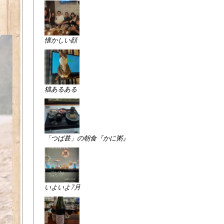
懐かしい顔
猫あるある
「つば甚」の朝食『かに粥』
いよいよ7月