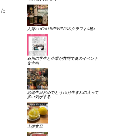
した
入荷♪ UCHU BREWINGのクラフト4種♪
石川の学生と企業が共同で食のイベント
を企画
お誕生日おめでとう♪5月生まれの人って
多い気がする
土佐文旦