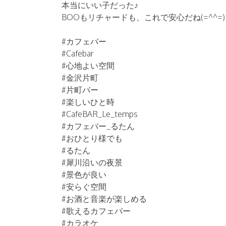
本当にいい子だった♪
BOOもリチャードも、これで安心だね(=^^
#カフェバー
#Cafebar
#心地よい空間
#金沢片町
#片町バー
#楽しいひと時
#CafeBAR_Le_temps
#カフェバー_るたん
#おひとり様でも
#るたん
#犀川沿いの夜景
#景色が良い
#安らぐ空間
#お酒と音楽が楽しめる
#歌えるカフェバー
#カラオケ