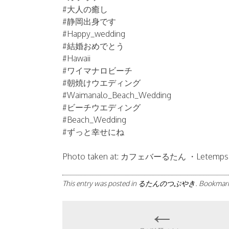
#大人の癒し
#静岡出身です
#Happy_wedding
#結婚おめでとう
#Hawaii
#ワイマナロビーチ
#朝焼けウエディング
#Waimanalo_Beach_Wedding
#ビーチウエディング
#Beach_Wedding
#ずっと幸せにね
Photo taken at: カフェバーるたん ・Letemp
This entry was posted in
るたんのつぶやき
. Bookmar
←
Post