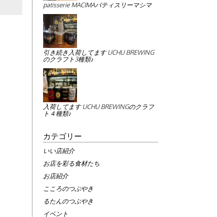
patisserie MACIMAパティスリーマシマ
引き続き入荷してます UCHU BREWING
のクラフト3種類♪
入荷してます UCHU BREWINGのクラフ
ト４種類♪
カテゴリー
いい店紹介
お店を彩る食材たち
お店紹介
こころのつぶやき
るたんのつぶやき
イベント