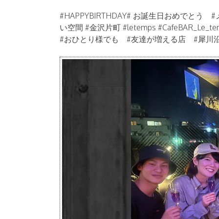
#HAPPYBIRTHDAY# お誕生日おめでとう
い空間 #金沢片町 #letemps #CafeBAR_Le
#おひとり様でも #友達が増える店 #犀川