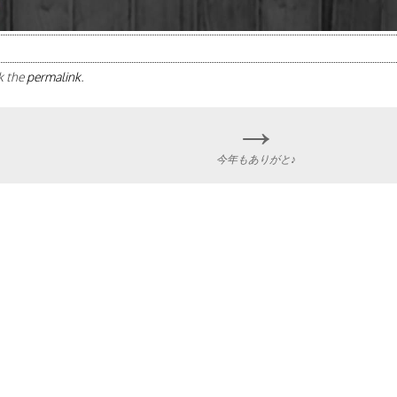
k the
permalink
.
→
今年もありがと♪