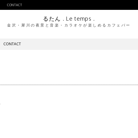
CONTACT
るたん . Le temps .
金沢・犀川の夜景と音楽・カラオケが楽しめるカフェバー
CONTACT
♪