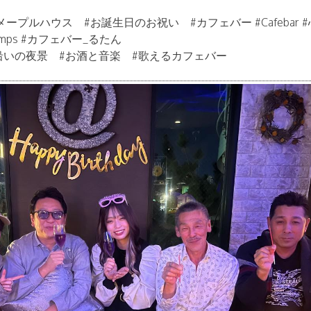
 #メープルハウス #お誕生日のお祝い #カフェバー #Cafebar 
_temps #カフェバー_るたん
沿いの夜景 #お酒と音楽 #歌えるカフェバー