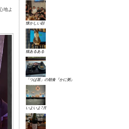
#心地よ
懐かしい顔
猫あるある
「つば甚」の朝食『かに粥』
いよいよ7月