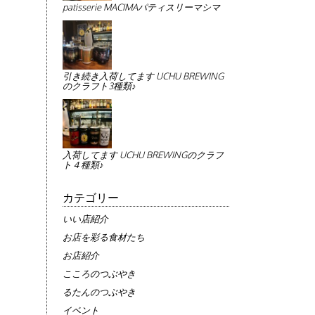
patisserie MACIMAパティスリーマシマ
引き続き入荷してます UCHU BREWING
のクラフト3種類♪
入荷してます UCHU BREWINGのクラフ
ト４種類♪
カテゴリー
いい店紹介
お店を彩る食材たち
お店紹介
こころのつぶやき
るたんのつぶやき
イベント