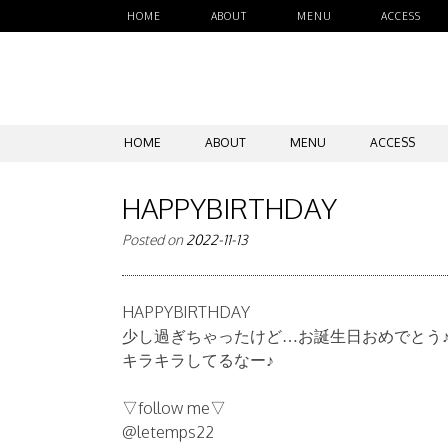
HOME
ABOUT
MENU
ACCESS
SKIP
HOME
ABOUT
MENU
ACCESS
TO
CONTENT
HAPPYBIRTHDAY
Posted on
2022-11-13
HAPPYBIRTHDAY
少し過ぎちゃったけど…お誕生日おめでとう
キラキラしてるなー♪
▽follow me▽
@letemps22