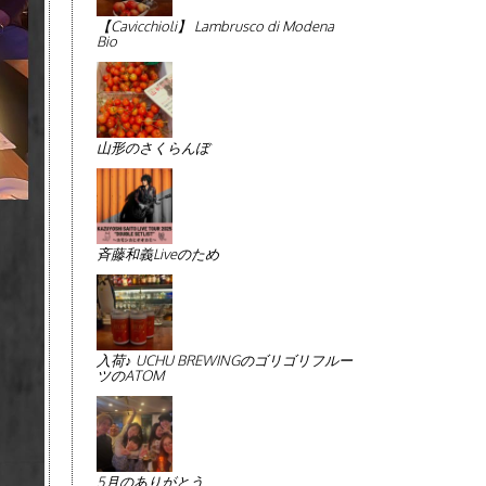
【Cavicchioli】 Lambrusco di Modena
Bio
山形のさくらんぼ
斉藤和義Liveのため
入荷♪ UCHU BREWINGのゴリゴリフルー
ツのATOM
5月のありがとう