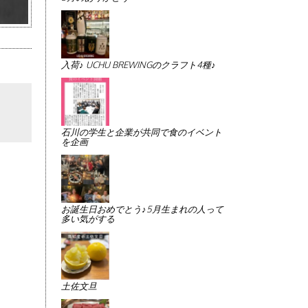
入荷♪ UCHU BREWINGのクラフト4種♪
石川の学生と企業が共同で食のイベント
を企画
お誕生日おめでとう♪5月生まれの人って
多い気がする
土佐文旦