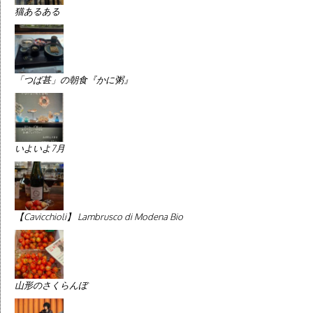
猫あるある
「つば甚」の朝食『かに粥』
いよいよ7月
【Cavicchioli】 Lambrusco di Modena Bio
山形のさくらんぼ