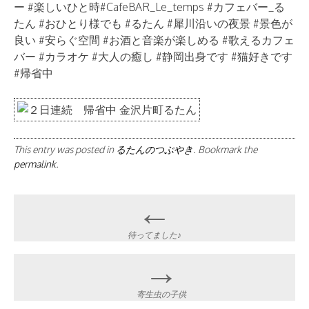
ー #楽しいひと時#CafeBAR_Le_temps #カフェバー_る
たん #おひとり様でも #るたん #犀川沿いの夜景 #景色が
良い #安らぐ空間 #お酒と音楽が楽しめる #歌えるカフェ
バー #カラオケ #大人の癒し #静岡出身です #猫好きです
#帰省中
This entry was posted in
るたんのつぶやき
. Bookmark the
permalink
.
Post
←
navigation
待ってました♪
→
寄生虫の子供