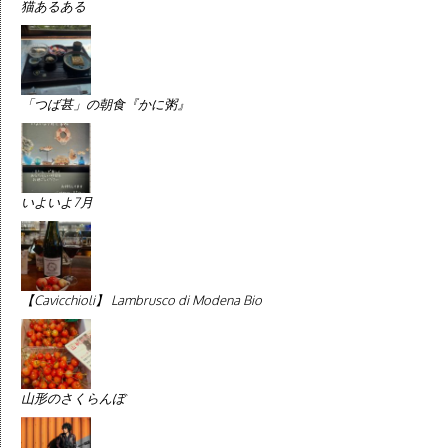
猫あるある
「つば甚」の朝食『かに粥』
いよいよ7月
【Cavicchioli】 Lambrusco di Modena Bio
山形のさくらんぼ