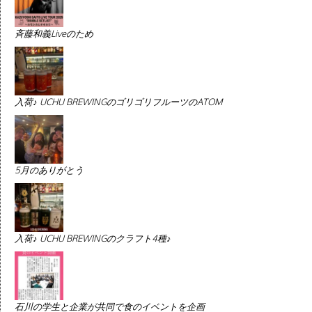
斉藤和義Liveのため
入荷♪ UCHU BREWINGのゴリゴリフルーツのATOM
5月のありがとう
入荷♪ UCHU BREWINGのクラフト4種♪
石川の学生と企業が共同で食のイベントを企画