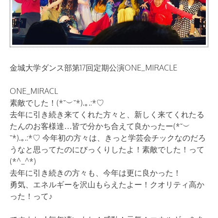
金城大学ダンス部第17回定期公演ONE_MIRACLE
ONE_MIRACL
素敵でした！(*˘︶˘*).｡.:*♡
去年に引き続き来てくれた方々と、新しく来てくれたる
たんのお客様達…皆で分かち合えて良かったー(*˘︶
˘*).｡.:*♡ 今年初の方々は、きっと学芸会チックなのだろ
うなと思ってたのにびっくりしたよ！素敵でした！って
(*^_^*)
去年に引き続きの方々も、今年は更に良かった！
勇気、エネルギーを沢山もらえたよー！クオリティ高か
った！って♪