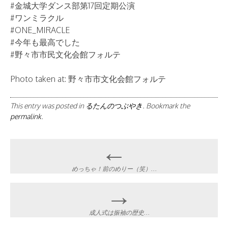
#金城大学ダンス部第17回定期公演
#ワンミラクル
#ONE_MIRACLE
#今年も最高でした
#野々市市民文化会館フォルテ
Photo taken at: 野々市市文化会館フォルテ
This entry was posted in
るたんのつぶやき
. Bookmark the
permalink
.
Post
←
navigation
めっちゃ！前のめりー（笑）…
→
成人式は振袖の歴史…