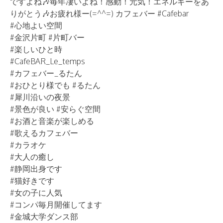
ですよね🎶毎年凄いよね！感動！元気！エネルギーをあ
りがとう🎶お疲れ様ー(=^^=) カフェバー #Cafebar
#心地よい空間
#金沢片町 #片町バー
#楽しいひと時
#CafeBAR_Le_temps
#カフェバー_るたん
#おひとり様でも #るたん
#犀川沿いの夜景
#景色が良い #安らぐ空間
#お酒と音楽が楽しめる
#歌えるカフェバー
#カラオケ
#大人の癒し
#静岡出身です
#猫好きです
#女の子に人気
#コンパ毎月開催してます
#金城大学ダンス部