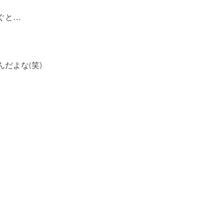
ぐと…
だよな(笑)