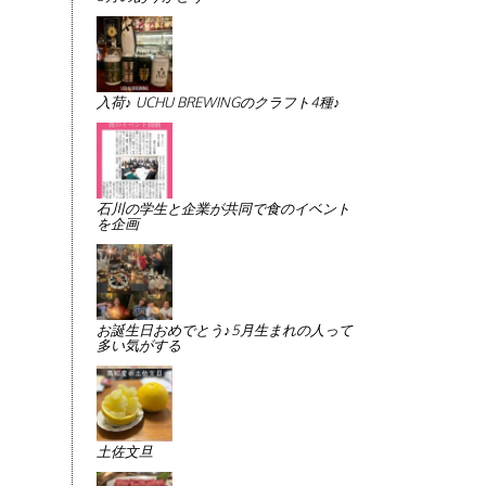
入荷♪ UCHU BREWINGのクラフト4種♪
石川の学生と企業が共同で食のイベント
を企画
お誕生日おめでとう♪5月生まれの人って
多い気がする
土佐文旦