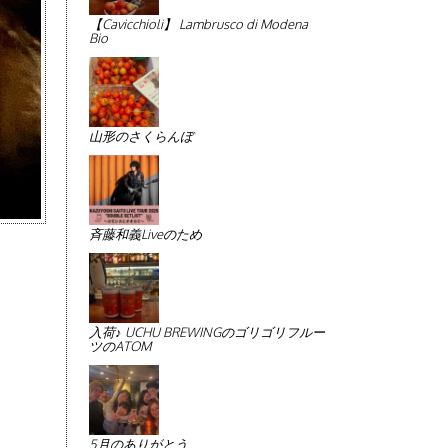
【Cavicchioli】 Lambrusco di Modena
Bio
山形のさくらんぼ
斉藤和義Liveのため
入荷♪ UCHU BREWINGのゴリゴリフルー
ツのATOM
5月のありがとう