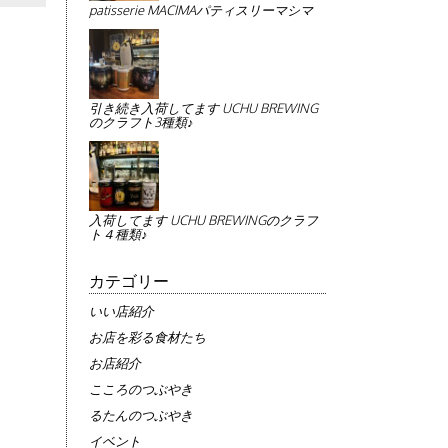
patisserie MACIMAパティスリーマシマ
引き続き入荷してます UCHU BREWING
のクラフト3種類♪
入荷してます UCHU BREWINGのクラフ
ト４種類♪
カテゴリー
いい店紹介
お店を彩る食材たち
お店紹介
こころのつぶやき
るたんのつぶやき
イベント