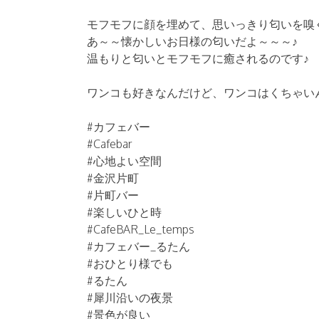
モフモフに顔を埋めて、思いっきり匂いを嗅
あ～～懐かしいお日様の匂いだよ～～～♪
温もりと匂いとモフモフに癒されるのです♪
ワンコも好きなんだけど、ワンコはくちゃいん
#カフェバー
#Cafebar
#心地よい空間
#金沢片町
#片町バー
#楽しいひと時
#CafeBAR_Le_temps
#カフェバー_るたん
#おひとり様でも
#るたん
#犀川沿いの夜景
#景色が良い