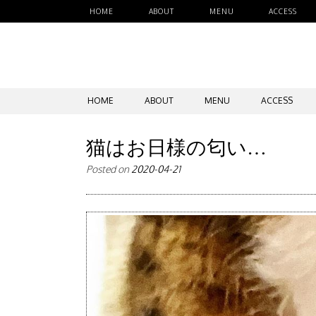
HOME
ABOUT
MENU
ACCESS
SKIP
HOME
ABOUT
MENU
ACCESS
TO
CONTENT
猫はお日様の匂い…
Posted on
2020-04-21