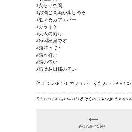
#安らぐ空間
#お酒と音楽が楽しめる
#歌えるカフェバー
#カラオケ
#大人の癒し
#静岡出身です
#猫好きです
#猫が好き
#猫の匂い
#猫はお日様の匂い
Photo taken at: カフェバーるたん ・Letemp
This entry was posted in
るたんのつぶやき
. Bookmar
←
Post
ある映画の台詞4…