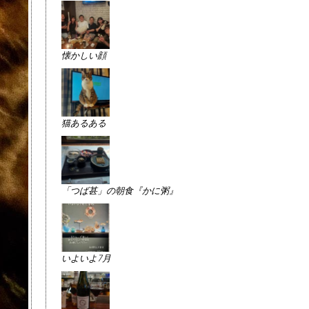
懐かしい顔
猫あるある
「つば甚」の朝食『かに粥』
いよいよ7月