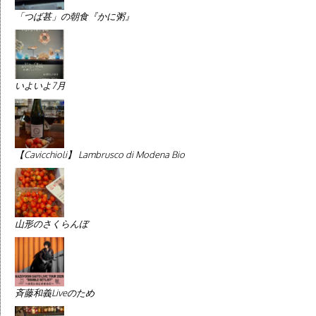
「つば甚」の朝食『かに粥』
いよいよ7月
【Cavicchioli】 Lambrusco di Modena Bio
山形のさくらんぼ
斉藤和義Liveのため