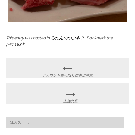
This entry was posted in
るたんのつぶやき
. Bookmark the
permalink
.
Post
←
navigation
アカウント乗っ取り被害に注意
→
土佐文旦
Search
for: