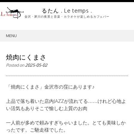
るたん . Le temps .
金沢・犀川の夜景と音楽・カラオケが楽しめるカフェバー
MENU
SKIP
TO
CONTENT
焼肉にくまさ
Posted on
2025-05-02
「焼肉にくまさ」金沢市の窪にあります♪
上品で落ち着いた店内JAZZが流れてる……けれど心地よ
い活気もありそこで愉しむ上質のお肉
一人前が多めで頼みすぎちゃいました。とても美味しか
ったです。ご馳走様でした。