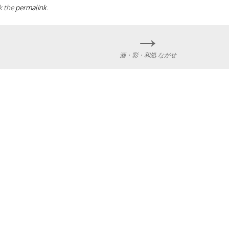
k the
permalink
.
→
酒・彩・和処 ながせ