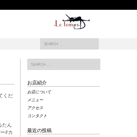
Search
for:
Search
for:
お店紹介
お店について
てくだ
メニュー
アクセス
コンタクト
_るたん
最近の投稿
ー#カ