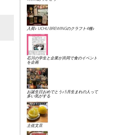
入荷♪ UCHU BREWINGのクラフト4種♪
石川の学生と企業が共同で食のイベント
を企画
お誕生日おめでとう♪5月生まれの人って
多い気がする
土佐文旦