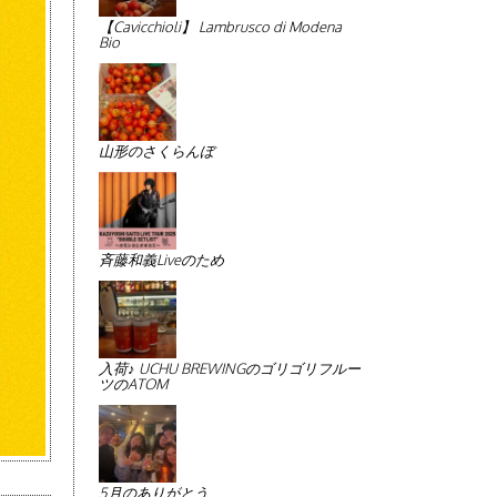
【Cavicchioli】 Lambrusco di Modena
Bio
山形のさくらんぼ
斉藤和義Liveのため
入荷♪ UCHU BREWINGのゴリゴリフルー
ツのATOM
5月のありがとう