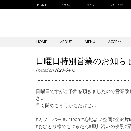
HOME
ABOUT
MENU
ACCESS
SKIP
HOME
ABOUT
MENU
ACCESS
TO
CONTENT
日曜日特別営業のお知ら
Posted on
2023-04-16
日曜日ですがご予約を頂きましたので営業致
さい
早く閉めちゃうかもだけど…
#カフェバー #Cafebar#心地よい空間#金沢片
#おひとり様でも #るたん#犀川沿いの夜景#