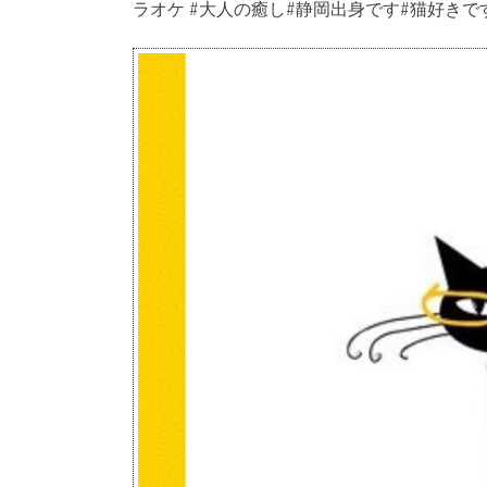
ラオケ #大人の癒し#静岡出身です#猫好き