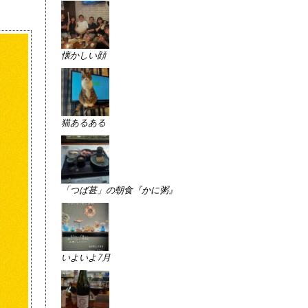
懐かしい顔
猫あるある
「つば甚」の朝食『かに粥』
いよいよ7月