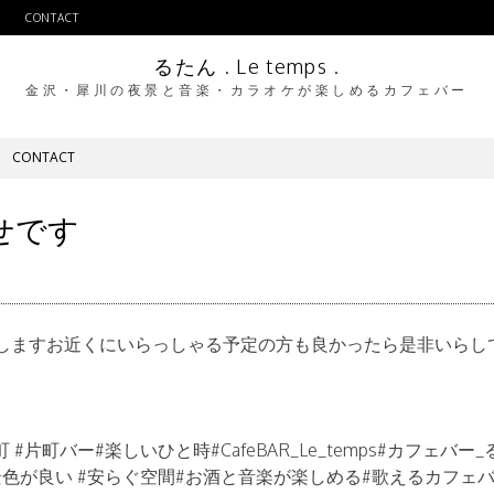
CONTACT
るたん . Le temps .
金沢・犀川の夜景と音楽・カラオケが楽しめるカフェバー
CONTACT
せです
しますお近くにいらっしゃる予定の方も良かったら是非いらし
町 #片町バー#楽しいひと時#CafeBAR_Le_temps#カフェバー
景色が良い #安らぐ空間#お酒と音楽が楽しめる#歌えるカフェバ