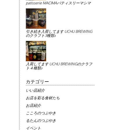
patisserie MACIMAパティスリーマシマ
引き続き入荷してます UCHU BREWING
のクラフト3種類♪
入荷してます UCHU BREWINGのクラフ
ト４種類♪
カテゴリー
いい店紹介
お店を彩る食材たち
お店紹介
こころのつぶやき
るたんのつぶやき
イベント