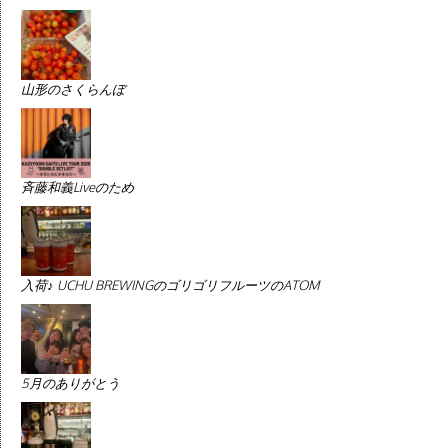
山形のさくらんぼ
斉藤和義Liveのため
入荷♪ UCHU BREWINGのゴリゴリフルーツのATOM
5月のありがとう