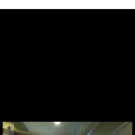
カ
イ
ブ