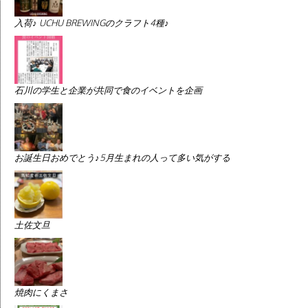
入荷♪ UCHU BREWINGのクラフト4種♪
石川の学生と企業が共同で食のイベントを企画
お誕生日おめでとう♪5月生まれの人って多い気がする
土佐文旦
焼肉にくまさ