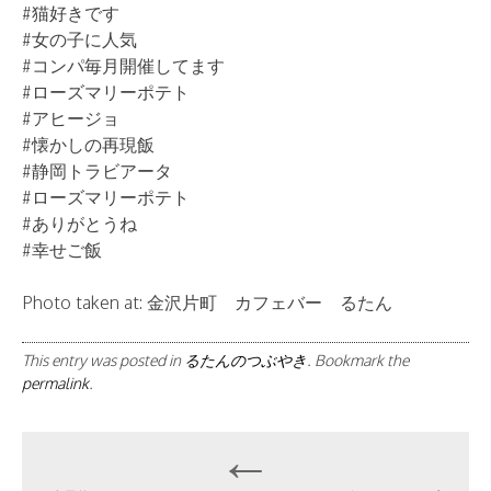
#猫好きです
#女の子に人気
#コンパ毎月開催してます
#ローズマリーポテト
#アヒージョ
#懐かしの再現飯
#静岡トラビアータ
#ローズマリーポテト
#ありがとうね
#幸せご飯
Photo taken at: 金沢片町 カフェバー るたん
This entry was posted in
るたんのつぶやき
. Bookmark the
permalink
.
Post
←