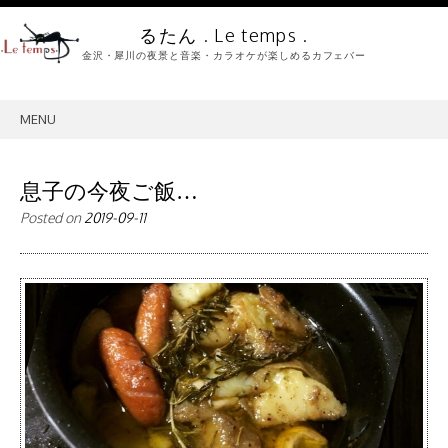
るたん . Le temps .
金沢・犀川の夜景と音楽・カラオケが楽しめるカフェバー
MENU
SKIP
TO
CONTENT
息子の今夜ご飯…
Posted on
2019-09-11