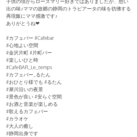
子供の頃からローズマリー好きではありましたが、想い
出の味♪ママの故郷の静岡のトラビアータの味を彷彿する
再現飯にママ感激です♪
ありがとうね❤
#カフェバー #Cafebar
#心地よい空間
#金沢片町 #片町バー
#楽しいひと時
#CafeBAR_Le_temps
#カフェバー_るたん
#おひとり様でも #るたん
#犀川沿いの夜景
#景色が良い #安らぐ空間
#お酒と音楽が楽しめる
#歌えるカフェバー
#カラオケ
#大人の癒し
#静岡出身です