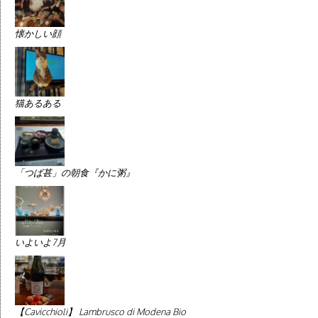
懐かしい顔
猫あるある
「つば甚」の朝食『かに粥』
いよいよ7月
【Cavicchioli】 Lambrusco di Modena Bio