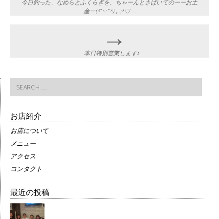
navigation
今日釣った、なめらとふくらぎを、ちゃーんとさばいてのーーお土
産ー(*˘︶˘*).｡.:*♡…
→
本日特別営業します♪…
Search
for:
お店紹介
お店について
メニュー
アクセス
コンタクト
最近の投稿