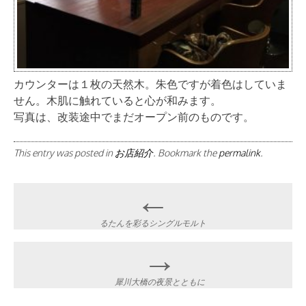
カウンターは１枚の天然木。朱色ですが着色はしていま
せん。木肌に触れていると心が和みます。
写真は、改装途中でまだオープン前のものです。
This entry was posted in
お店紹介
. Bookmark the
permalink
.
Post
←
navigation
るたんを彩るシングルモルト
→
犀川大橋の夜景とともに