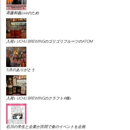
斉藤和義Liveのため
入荷♪ UCHU BREWINGのゴリゴリフルーツのATOM
5月のありがとう
入荷♪ UCHU BREWINGのクラフト4種♪
石川の学生と企業が共同で食のイベントを企画