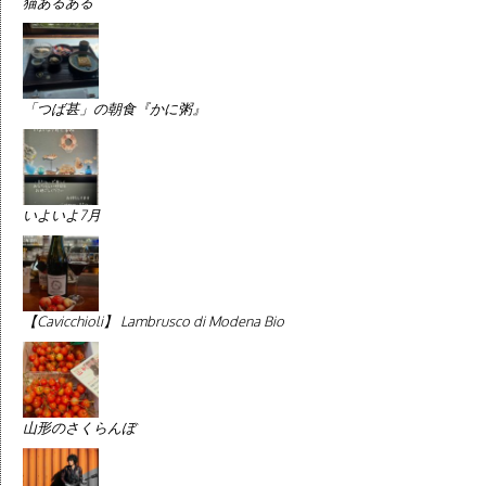
猫あるある
「つば甚」の朝食『かに粥』
いよいよ7月
【Cavicchioli】 Lambrusco di Modena Bio
山形のさくらんぼ