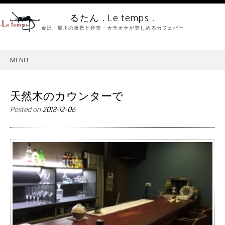
るたん . Le temps .
金沢・犀川の夜景と音楽・カラオケが楽しめるカフェバー
MENU
SKIP
TO
CONTENT
天然木のカウンターで
Posted on
2018-12-06