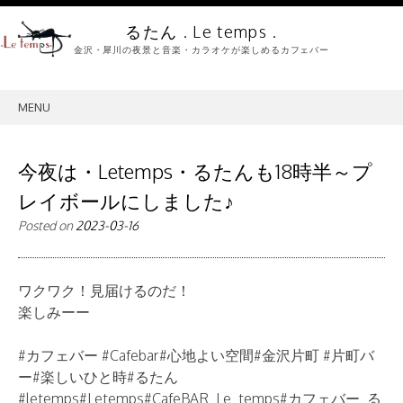
るたん . Le temps .
金沢・犀川の夜景と音楽・カラオケが楽しめるカフェバー
MENU
SKIP
TO
CONTENT
今夜は・Letemps・るたんも18時半～プ
レイボールにしました♪
Posted on
2023-03-16
ワクワク！見届けるのだ！
楽しみーー
#カフェバー #Cafebar#心地よい空間#金沢片町 #片町バ
ー#楽しいひと時#るたん
#letemps#Letemps#CafeBAR_Le_temps#カフェバー_る