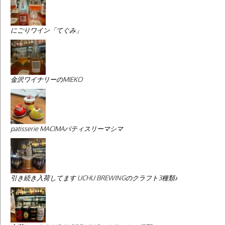
にごりワイン「てぐみ」
金沢ワイナリーのMIEKO
patisserie MACIMAパティスリーマシマ
引き続き入荷してます UCHU BREWINGのクラフト3種類♪