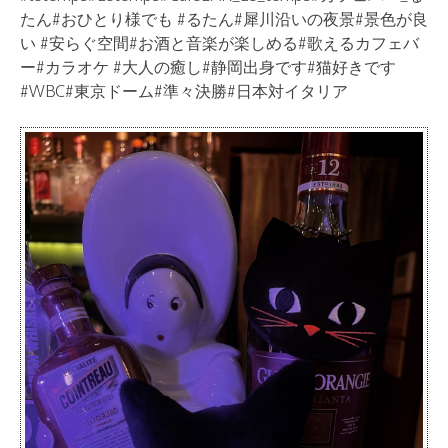
たん#おひとり様でも #るたん#犀川沿いの夜景#景色が良
い #安らぐ空間#お酒と音楽が楽しめる#歌えるカフェバ
ー#カラオケ #大人の癒し#静岡出身です#猫好きです
#WBC#東京ドーム#準々決勝#日本対イタリア