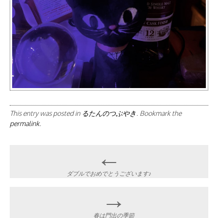
This entry was posted in
るたんのつぶやき
. Bookmark the
permalink
.
Post
←
navigation
ダブルでおめでとうございます♪
→
春は門出の季節