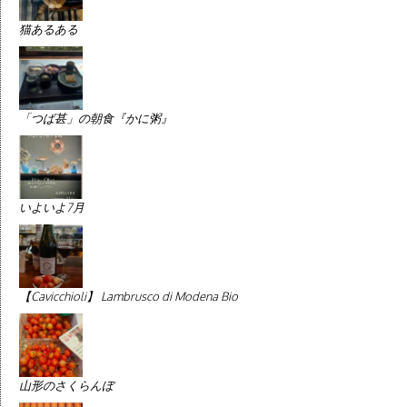
猫あるある
「つば甚」の朝食『かに粥』
いよいよ7月
【Cavicchioli】 Lambrusco di Modena Bio
山形のさくらんぼ