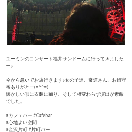
ユーミンのコンサート福井サンドームに行ってきました
ー♪
今から急いでお店行きます♪女の子達、常連さん、お留守
番ありがとー(=^^=)
懐かしい唄に衣装に踊り、そして相変わらず演出が素敵
でした。
#カフェバー #Cafebar
#心地よい空間
#金沢片町 #片町バー