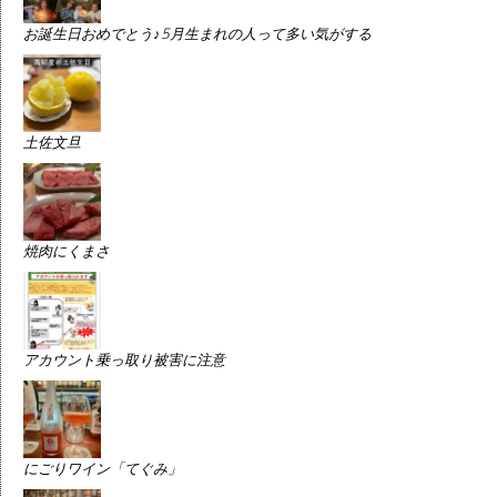
お誕生日おめでとう♪5月生まれの人って多い気がする
土佐文旦
焼肉にくまさ
アカウント乗っ取り被害に注意
にごりワイン「てぐみ」