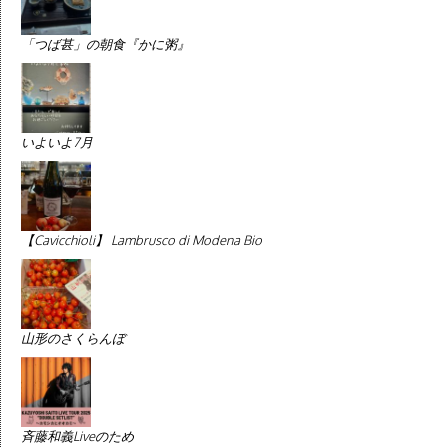
「つば甚」の朝食『かに粥』
いよいよ7月
【Cavicchioli】 Lambrusco di Modena Bio
山形のさくらんぼ
斉藤和義Liveのため