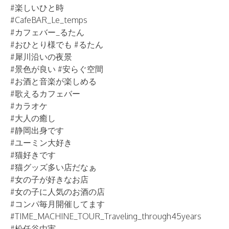
#楽しいひと時
#CafeBAR_Le_temps
#カフェバー_るたん
#おひとり様でも #るたん
#犀川沿いの夜景
#景色が良い #安らぐ空間
#お酒と音楽が楽しめる
#歌えるカフェバー
#カラオケ
#大人の癒し
#静岡出身です
#ユーミン大好き
#猫好きです
#猫グッズ多い店だなぁ
#女の子が好きなお店
#女の子に人気のお酒の店
#コンパ毎月開催してます
#TIME_MACHINE_TOUR_Traveling_through45years
#松任谷由実