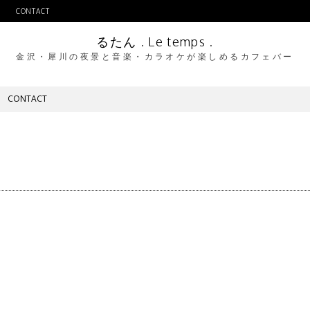
CONTACT
るたん . Le temps .
金沢・犀川の夜景と音楽・カラオケが楽しめるカフェバー
CONTACT