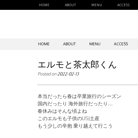
HOME
ABOUT
MENU
ACCESS
SKIP
HOME
ABOUT
MENU
ACCESS
TO
CONTENT
エルモと茶太郎くん
Posted on
2022-02-13
本当だったら春は卒業旅行のシーズン
国内だったり 海外旅行だったり…
春休みはそんな頃よね
このエルモも子供のUSJ土産
もう少しの辛抱 乗り越えて行こう