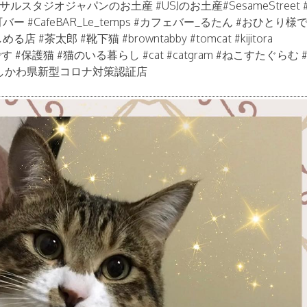
サルスタジオジャパンのお土産 #USJのお土産#SesameStreet 
#CafeBAR_Le_temps #カフェバー_るたん #おひとり様で
太郎 #靴下猫 #browntabby #tomcat #kijitora
好きです #保護猫 #猫のいる暮らし #cat #catgram #ねこすたぐらむ
しかわ県新型コロナ対策認証店