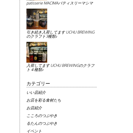
patisserie MACIMAパティスリーマシマ
引き続き入荷してます UCHU BREWING
のクラフト3種類♪
入荷してます UCHU BREWINGのクラフ
ト４種類♪
カテゴリー
いい店紹介
お店を彩る食材たち
お店紹介
こころのつぶやき
るたんのつぶやき
イベント