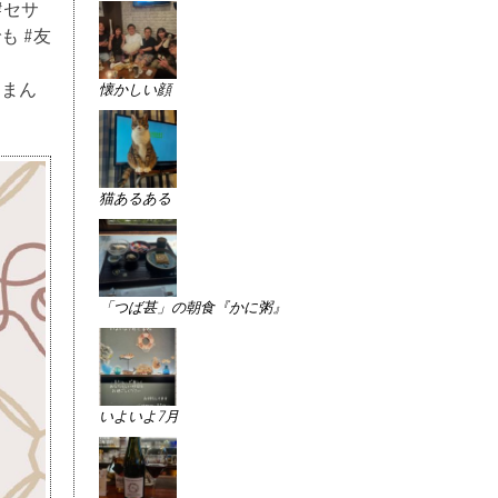
#セサ
も #友
 #まん
懐かしい顔
猫あるある
「つば甚」の朝食『かに粥』
いよいよ7月