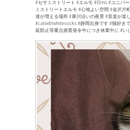
#セサミストリート #エルモ #Elmo #ユニバー
ミストリートエルモ #心地よい空間 #金沢片町バー 
達が増える場所 #犀川沿いの夜景 #音楽が楽しめる店 #茶
#catwithwhitesocks #静岡出身です #猫
延防止等重点措置発令中につき休業中に #い