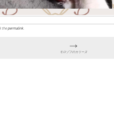
k the
permalink
.
→
モロゾフのカリーヌ