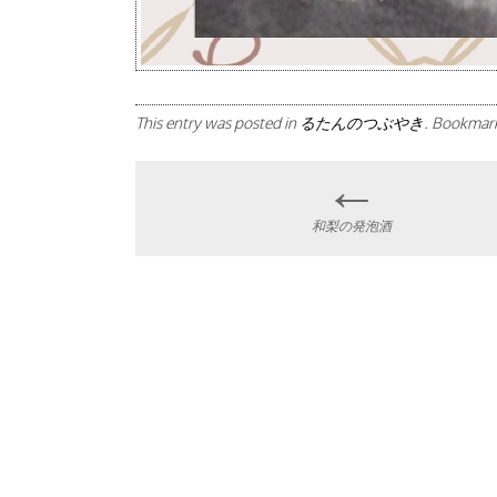
This entry was posted in
るたんのつぶやき
. Bookmar
←
Post
和梨の発泡酒
navigation