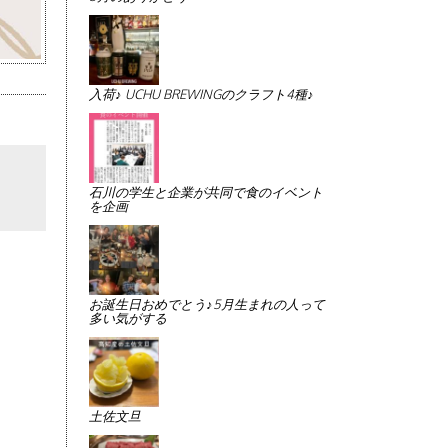
入荷♪ UCHU BREWINGのクラフト4種♪
石川の学生と企業が共同で食のイベント
を企画
お誕生日おめでとう♪5月生まれの人って
多い気がする
土佐文旦