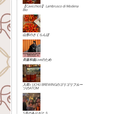
【Cavicchioli】 Lambrusco di Modena
Bio
山形のさくらんぼ
斉藤和義Liveのため
入荷♪ UCHU BREWINGのゴリゴリフルー
ツのATOM
5月のありがとう