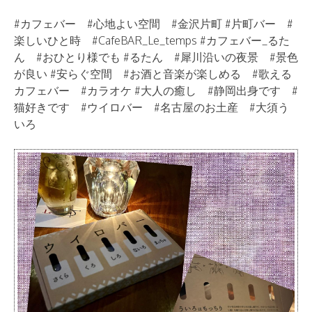
#カフェバー #心地よい空間 #金沢片町 #片町バー #
楽しいひと時 #CafeBAR_Le_temps #カフェバー_るた
ん #おひとり様でも #るたん #犀川沿いの夜景 #景色
が良い #安らぐ空間 #お酒と音楽が楽しめる #歌える
カフェバー #カラオケ #大人の癒し #静岡出身です #
猫好きです #ウイロバー #名古屋のお土産 #大須う
いろ