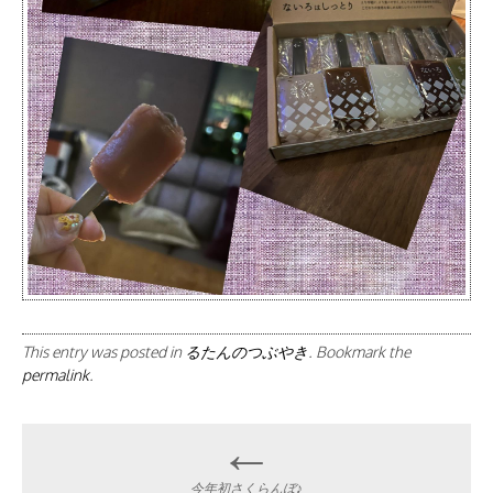
This entry was posted in
るたんのつぶやき
. Bookmark the
permalink
.
Post
←
今年初さくらんぼ♪