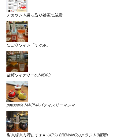
アカウント乗っ取り被害に注意
にごりワイン「てぐみ」
金沢ワイナリーのMIEKO
patisserie MACIMAパティスリーマシマ
引き続き入荷してます UCHU BREWINGのクラフト3種類♪