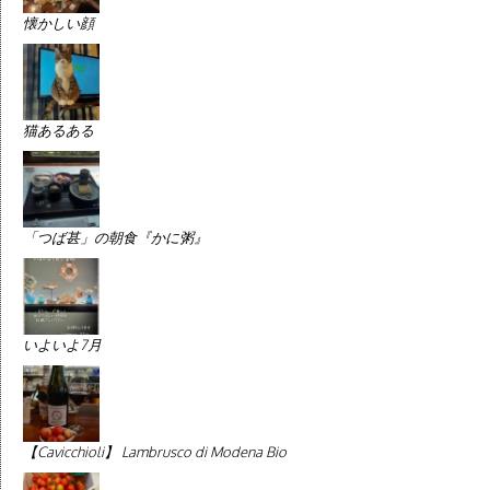
懐かしい顔
猫あるある
「つば甚」の朝食『かに粥』
いよいよ7月
【Cavicchioli】 Lambrusco di Modena Bio