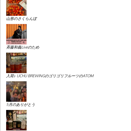
山形のさくらんぼ
斉藤和義Liveのため
入荷♪ UCHU BREWINGのゴリゴリフルーツのATOM
5月のありがとう