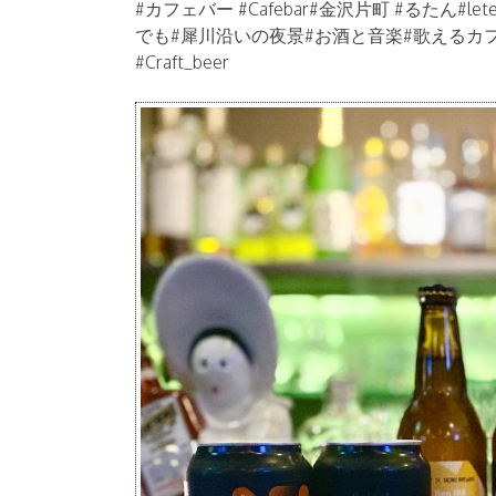
#カフェバー #Cafebar#金沢片町 #るたん#let
でも#犀川沿いの夜景#お酒と音楽#歌えるカ
#Craft_beer