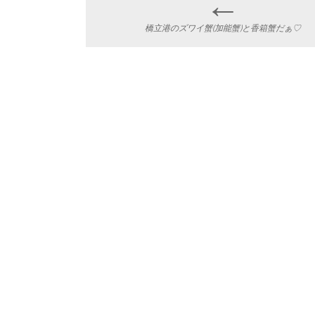
←
Post
橋立港のズワイ蟹(加能蟹)と香箱蟹だぁ♡
navigation