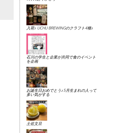
入荷♪ UCHU BREWINGのクラフト4種♪
石川の学生と企業が共同で食のイベント
を企画
お誕生日おめでとう♪5月生まれの人って
多い気がする
土佐文旦