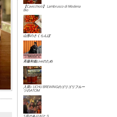
【Cavicchioli】 Lambrusco di Modena
Bio
山形のさくらんぼ
斉藤和義Liveのため
入荷♪ UCHU BREWINGのゴリゴリフルー
ツのATOM
5月のありがとう