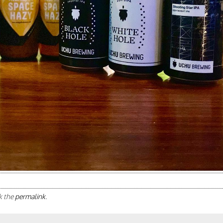
k the
permalink
.