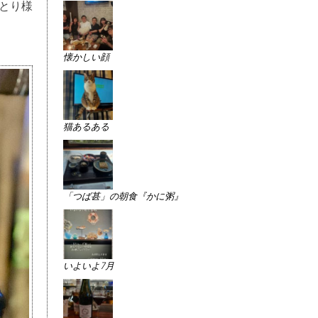
おひとり様
懐かしい顔
猫あるある
「つば甚」の朝食『かに粥』
いよいよ7月