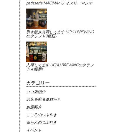
patisserie MACIMAパティスリーマシマ
引き続き入荷してます UCHU BREWING
のクラフト3種類♪
入荷してます UCHU BREWINGのクラフ
ト４種類♪
カテゴリー
いい店紹介
お店を彩る食材たち
お店紹介
こころのつぶやき
るたんのつぶやき
イベント