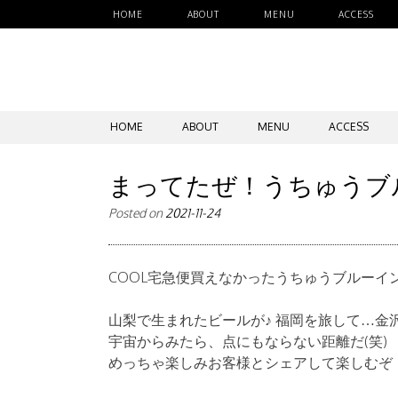
HOME
ABOUT
MENU
ACCESS
SKIP
HOME
ABOUT
MENU
ACCESS
TO
CONTENT
まってたぜ！うちゅうブ
Posted on
2021-11-24
COOL宅急便買えなかったうちゅうブルーイ
山梨で生まれたビールが♪ 福岡を旅して…金
宇宙からみたら、点にもならない距離だ(笑)
めっちゃ楽しみお客様とシェアして楽しむぞ