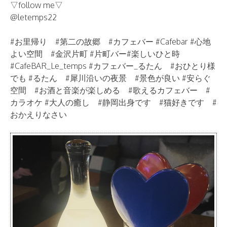
▽follow me▽
@letemps22
#お里帰り #第二の故郷 #カフェバー #Cafebar #心地
よい空間 #金沢片町 #片町バー#楽しいひと時
#CafeBAR_Le_temps #カフェバー_るたん #おひとり様
でも #るたん #犀川沿いの夜景 #景色が良い #安らぐ
空間 #お酒と音楽が楽しめる #歌えるカフェバー #
カラオケ #大人の癒し #静岡出身です #猫好きです #
おかえりなさい