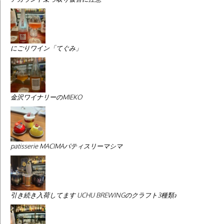
にごりワイン「てぐみ」
金沢ワイナリーのMIEKO
patisserie MACIMAパティスリーマシマ
引き続き入荷してます UCHU BREWINGのクラフト3種類♪