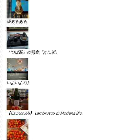
猫あるある
「つば甚」の朝食『かに粥』
いよいよ7月
【Cavicchioli】 Lambrusco di Modena Bio