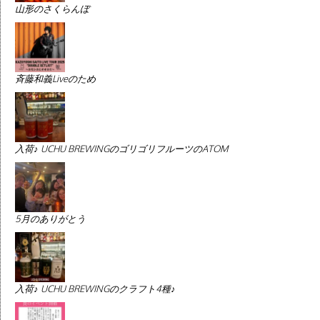
山形のさくらんぼ
斉藤和義Liveのため
入荷♪ UCHU BREWINGのゴリゴリフルーツのATOM
5月のありがとう
入荷♪ UCHU BREWINGのクラフト4種♪