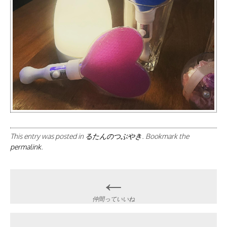
This entry was posted in
るたんのつぶやき
. Bookmark the
permalink
.
Post
←
navigation
仲間っていいね
→