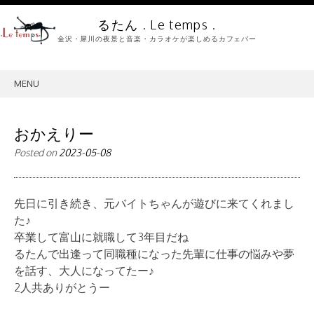
るたん . Le temps .
金沢・犀川の夜景と音楽・カラオケが楽しめるカフェバー
MENU
SKIP
TO
CONTENT
おかえりー
Posted on
2023-05-08
先日に引き続き、元バイトちゃんが遊びに来てくれまし
た♪
卒業して富山に就職して3年目だね
るたんで出逢って同職種になった先輩に仕事の悩みや夢
を話す、大人になってたー♪
2人共ありがとうー